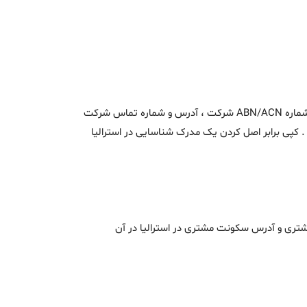
- اسکن پاسپورت (یا گواهینامه رانندگی استرالیا) یکی از مدیران شرکتی که در استرالیا حضور دارد (برای شرکت های کوچک) به همراه شماره ABN/ACN شرکت ، آدرس و شماره تماس شرکت
 AUSTRAC مدرک مورد نظر برای مشتریان "غیر حضوری" باید کپی برابر اصل (Verified) شده باشد . کپی برابر اصل کردن یک مدرک شناسایی در استرالیا
ت ، ارائه یکی از مدارک زیر که نام کامل مشتری و آدرس سکونت مشتری در استرالیا در آن