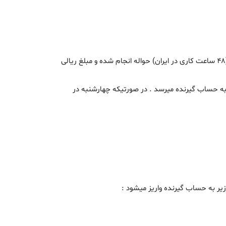
- ابتدا باید مبلغ دلاری و مدارک مورد نیاز هر حواله توسط صرافی اعلاءالدین دریافت شود ، سپس تا حداکثر دو روز کاری بعد در ایران (۴۸ ساعت کاری در ایران) حواله انجام شده و مبلغ ریالی
ورد نیاز در روز دوشنبه در استرالیا دریافت شود ، مبلغ ریالی در روز چهارشنبه تا ساعت ۵ عصر ایران به حساب گیرنده میرسد . در صورتیکه چهارشنبه در
زیر به حساب گیرنده واریز میشود :