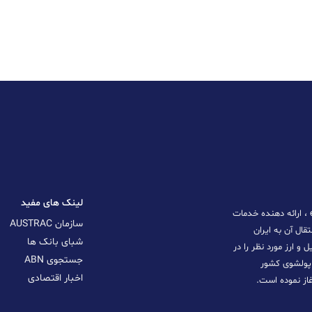
لینک های مفید
شرکت صرافی علاءالدین در زمینه انتقال ارز و exchange money ، ارائه دهنده خدمات
سازمان AUSTRAC
قال آن به ایران
شبای بانک ها
و ارز مورد نظر را در
جستجوی ABN
ه پولشوی کشور
اخبار اقتصادی