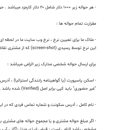
- هر حواله زیر ۱۰۰۰ دلار شامل ۲۰ دلار کارمزد میباشد . حواله ۱۰۰۰ دلار و بیشتر کارمزدی ندارد .
مقرارت تمام حواله ها :
- ملاک ما برای تعیین نرخ ، نرخ وب سایت ما در لحظه ای 
این نرخ توسط رسیدی (screen-shot) که از مشتری تقاضا میشود تعیین میگردد.
برای ارسال حواله شخصی مدارک زیر الزامی میباشد :
"غیر حضوری" باید کپی برابر اصل (Verified) شده باشد . کپی برابر اصل کردن یک مدرک شناسایی در استرالیا در همه داروخانه ها ، دفاتر پستی و مراکز پلیس انجام میشود .
- نام کامل ، آدرس سکونت و شماره تماس فردی که در ایر
مشخص باشد الزامی است : قبض انرژی منزل (گاز ، آب ، ب